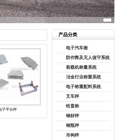
产品分类
电子汽车衡
防作弊及无人值守系统
装载机称量系统
冶金行业称重系统
电子称重配料系统
叉车秤
牲畜称
电子平台秤
钢材秤
钢瓶秤
吊钩秤