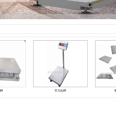
秤
TCS台秤