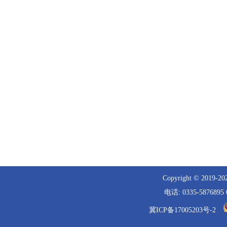
Copyright © 
电话: 0335-5876
冀ICP备17005203号-2