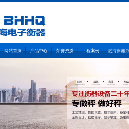
网站首页
产品中心
荣誉资质
工程案例
渤海衡器